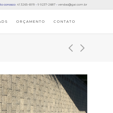
to conosco:
41 3265-6919
•
9 9237-2687
•
vendas@gai.com.br
ADS
ORÇAMENTO
CONTATO