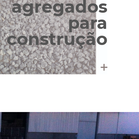
agregados
para
construção