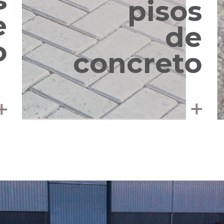
pisos
e
de
o
concreto