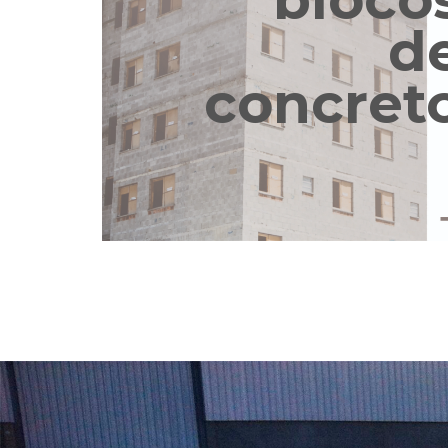
d
concret