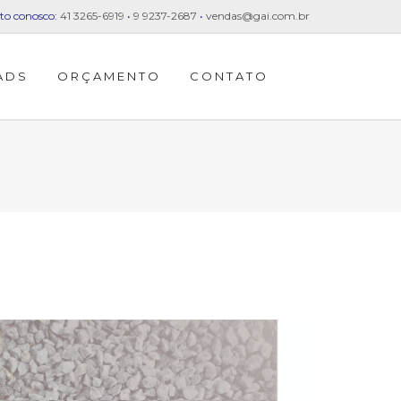
to conosco:
41 3265-6919
•
9 9237-2687
•
vendas@gai.com.br
ADS
ORÇAMENTO
CONTATO