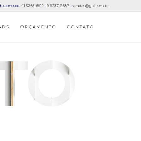
to conosco:
41 3265-6919
•
9 9237-2687
•
vendas@gai.com.br
ADS
ORÇAMENTO
CONTATO