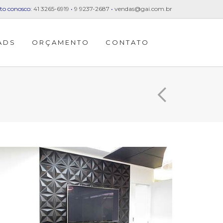
to conosco:
41 3265-6919
•
9 9237-2687
•
vendas@gai.com.br
ADS
ORÇAMENTO
CONTATO