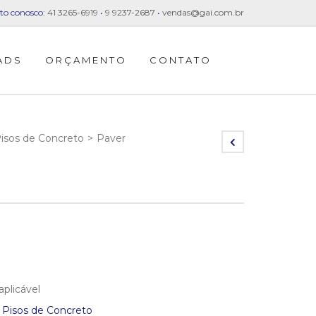
to conosco:
41 3265-6919
•
9 9237-2687
•
vendas@gai.com.br
ADS
ORÇAMENTO
CONTATO
isos de Concreto
>
Paver
aplicável
:
Pisos de Concreto