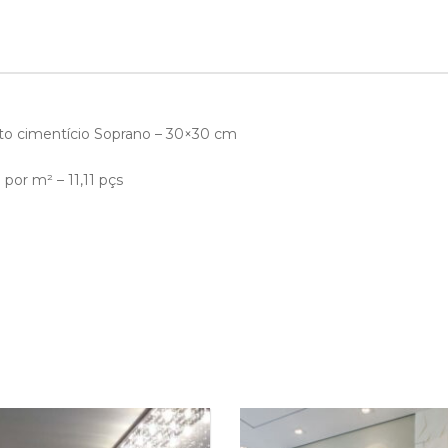
o cimentício Soprano – 30×30 cm
or m² – 11,11 pçs