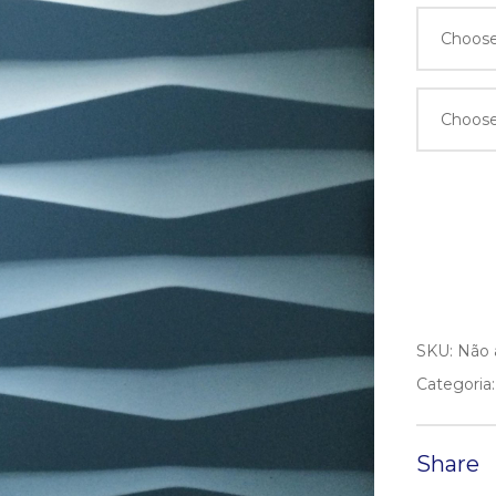
SKU:
Não 
Categoria
Share