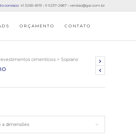
to conosco:
41 3265-6919
•
9 9237-2687
•
vendas@gai.com.br
ADS
ORÇAMENTO
CONTATO
evestimentos cimentícios
>
Soprano
no